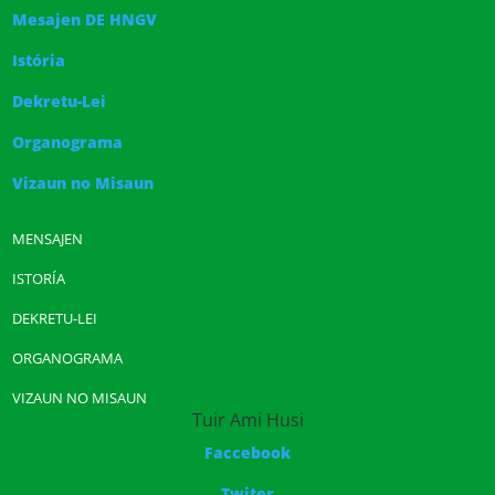
Mesajen DE HNGV
Istória
Dekretu-Lei
Organograma
Vizaun no Misaun
MENSAJEN
ISTORÍA
DEKRETU-LEI
ORGANOGRAMA
VIZAUN NO MISAUN
Tuir Ami Husi
Faccebook
Twiter