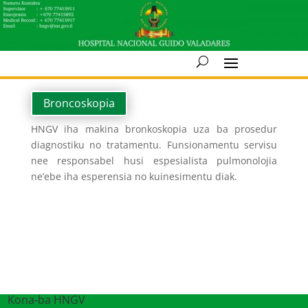
Broncoskopia
HNGV iha makina bronkoskopia uza ba prosedur
diagnostiku no tratamentu. Funsionamentu servisu
nee responsabel husi espesialista pulmonolojia
ne’ebe iha esperensia no kuinesimentu diak.
Kona-ba HNGV