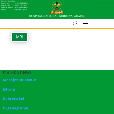
MRI
Kona-ba HNGV
Mesajen DE HNGV
Istória
Dekretu-Lei
Organograma