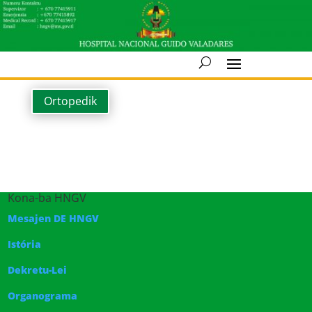
Ortopedik
Kona-ba HNGV
Mesajen DE HNGV
Istória
Dekretu-Lei
Organograma