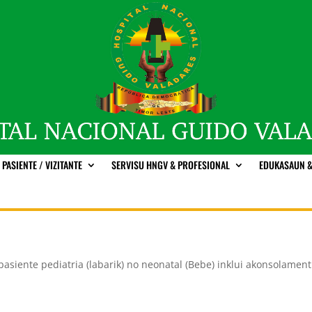
PASIENTE / VIZITANTE
SERVISU HNGV & PROFESIONAL
EDUKASAUN &
pasiente pediatria (labarik) no neonatal (Bebe) inklui akonsolamen