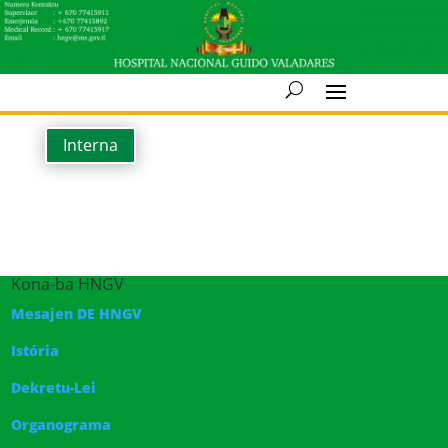
Interna
Kona-ba HNGV
Mesajen DE HNGV
Istória
Dekretu-Lei
Organograma