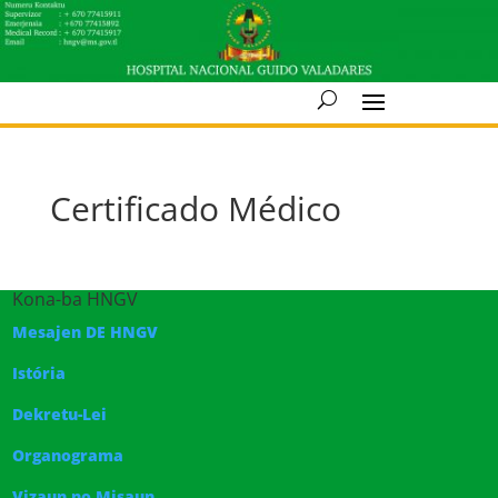
Certificado Médico
Kona-ba HNGV
Mesajen DE HNGV
Istória
Dekretu-Lei
Organograma
Vizaun no Misaun