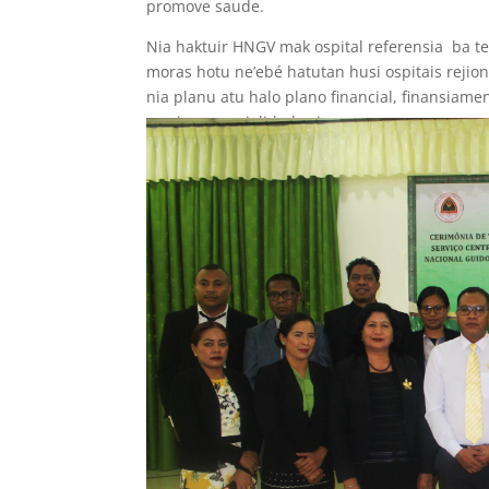
promove saude.
Nia haktuir HNGV mak ospital referensia ba te
moras hotu ne’ebé hatutan husi ospitais rejion
nia planu atu halo plano financial, finansiame
servisu espesialidade sira .