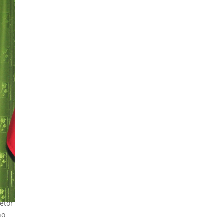
etor
 no