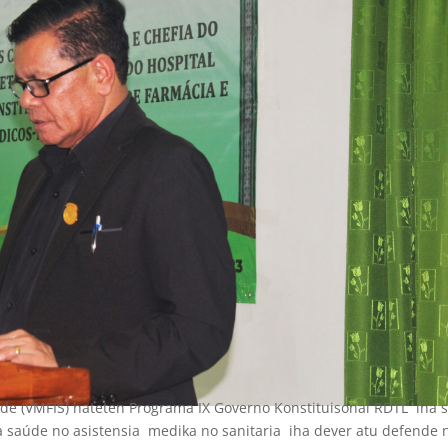
aúde (VMFIS) hateten Programa IX Governo Konstituisonal RDTL iha s
a saúde no asistensia medika no sanitaria iha dever atu defende