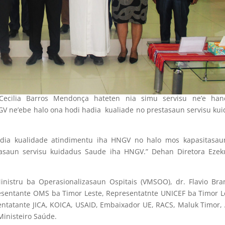
ecilia Barros Mendonça hateten nia simu servisu ne’e han
GV ne’ebe halo ona hodi hadia kualiade no prestasaun servisu ku
adia kualidade atindimentu iha HNGV no halo mos kapasitasau
asaun servisu kuidadus Saude iha HNGV.” Dehan Diretora Ezeku
nistru ba Operasionalizasaun Ospitais (VMSOO), dr. Flavio Br
sentante OMS ba Timor Leste, Representatnte UNICEF ba Timor L
ntatante JICA, KOICA, USAID, Embaixador UE, RACS, Maluk Timor
inisteiro Saúde.