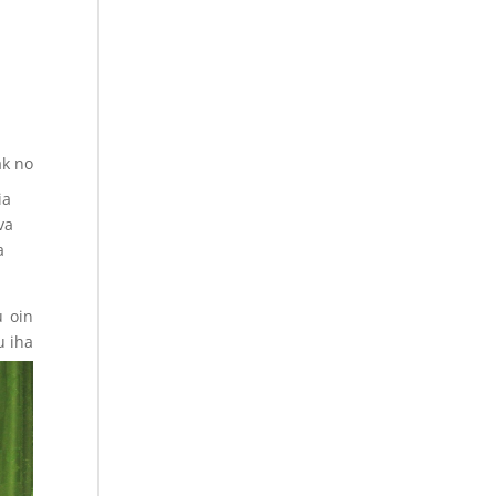
ak no
ia
va
a
u oin
u iha