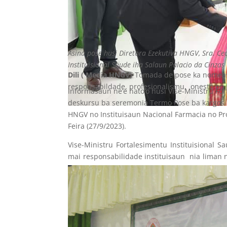
Asina pose husi Diretora Ezekutiva HNGV, Sra. C
Instituisional Saude iha Salaun Palacio da Cinzas C
Dili ( Media HNGV)
Tomada de pose ka nomeasau
responsabildade, profesionalismu, onesto no 
Informasaun ne’e hato’o husi Vise-Ministru For
deskursu ba seremonia Termo Pose ba kargos D
HNGV no Instituisaun Nacional Farmacia no Pr
Feira (27/9/2023).
Vise-Ministru Fortalesimentu Instituisional 
mai responsabilidade instituisaun nia liman n
nee atu fo apoia tempo barak liu ba sira atu s