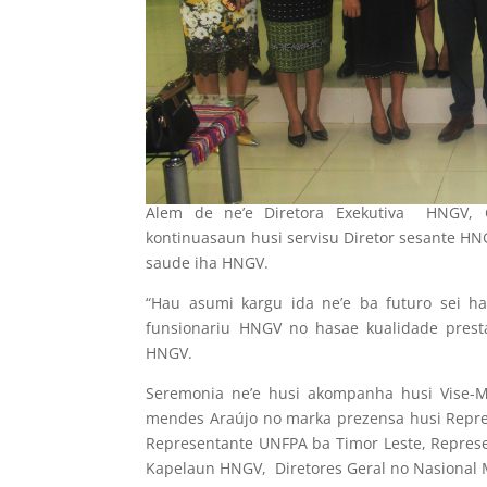
Alem de ne’e Diretora Exekutiva HNGV, C
kontinuasaun husi servisu Diretor sesante HN
saude iha HNGV.
“Hau asumi kargu ida ne’e ba futuro sei h
funsionariu HNGV no hasae kualidade prest
HNGV.
Seremonia ne’e husi akompanha husi Vise-Mi
mendes Araújo no marka prezensa husi Repre
Representante UNFPA ba Timor Leste, Represe
Kapelaun HNGV, Diretores Geral no Nasional M