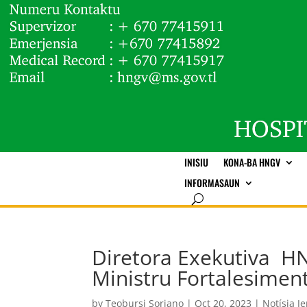
INISIU
KONA-BA HNGV
INFORMASAUN
Diretora Exekutiva H
Ministru Fortalesiment
by
Teobursi Soriano
|
Oct 20, 2023
|
Notísia Je