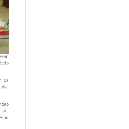
esan
idado
n ba
tiva
andão
este,
, Amu