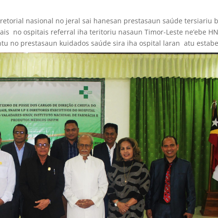
retorial nasional no jeral sai hanesan prestasaun saúde tersiariu 
ais no ospitais referral iha teritoriu nasaun Timor-Leste ne’ebe H
ntu no prestasaun kuidados saúde sira iha ospital laran atu estab