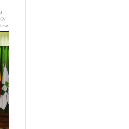
ba
NGV
elese