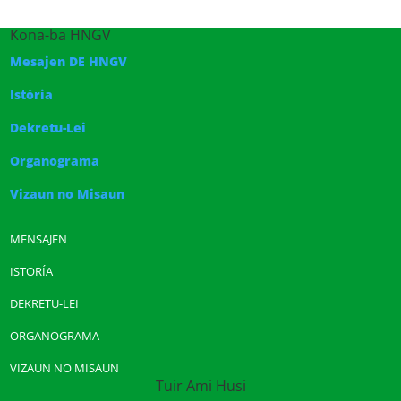
Kona-ba HNGV
Mesajen DE HNGV
Istória
Dekretu-Lei
Organograma
Vizaun no Misaun
MENSAJEN
ISTORÍA
DEKRETU-LEI
ORGANOGRAMA
VIZAUN NO MISAUN
Tuir Ami Husi