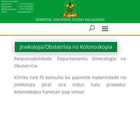
Jinekolojia/Obstetrísia no Kolonoskopia
Responsabilidade: Departamentu Ginecologia no
Obstetrícia
Klínika ne’e fó konsulta ba pasiente maternidade no
jinekolojia jerál sira inklui halo prosedur
kolonoskopia hanesan pap smear.