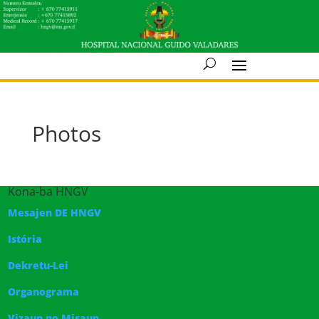
Photos
Kona-ba HNGV
Mesajen DE HNGV
Istória
Dekretu-Lei
Organograma
Vizaun no Misaun