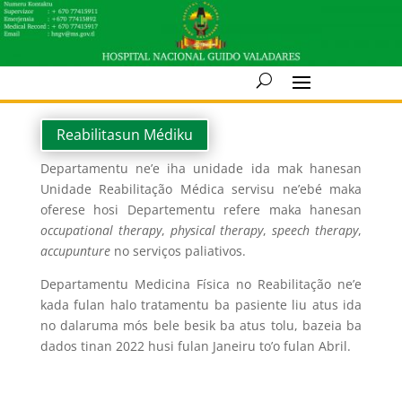
Reabilitasun Médiku
Departamentu ne’e iha unidade ida mak hanesan
Unidade Reabilitação Médica servisu ne’ebé maka
oferese hosi Departementu refere maka hanesan
occupational therapy
,
physical therapy
,
speech therapy
,
accupunture
no serviços paliativos.
Departamentu Medicina Física no Reabilitação ne’e
kada fulan halo tratamentu ba pasiente liu atus ida
no dalaruma mós bele besik ba atus tolu, bazeia ba
dados tinan 2022 husi fulan Janeiru to’o fulan Abril.