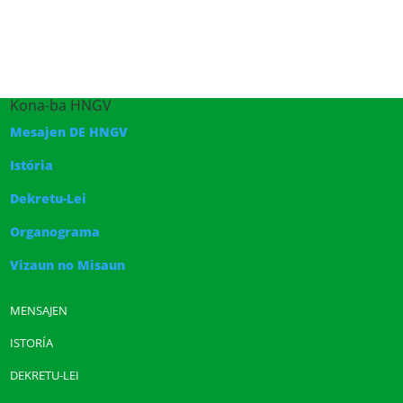
Kona-ba HNGV
Mesajen DE HNGV
Istória
Dekretu-Lei
Organograma
Vizaun no Misaun
MENSAJEN
ISTORÍA
DEKRETU-LEI