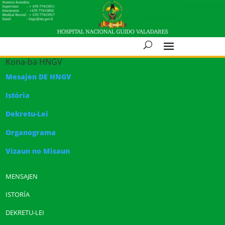
Kona-ba HNGV
Mesajen DE HNGV
Istória
Dekretu-Lei
Organograma
Vizaun no Misaun
MENSAJEN
ISTORÍA
DEKRETU-LEI