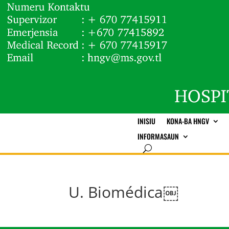
INISIU
KONA-BA HNGV
INFORMASAUN
U. Biomédica￼