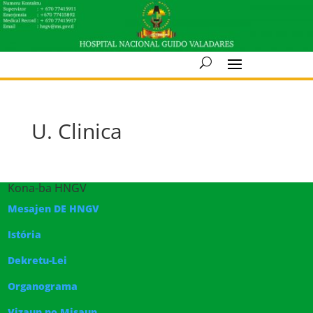
U. Clinica
Kona-ba HNGV
Mesajen DE HNGV
Istória
Dekretu-Lei
Organograma
Vizaun no Misaun