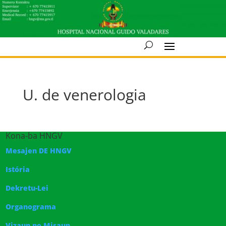
U. de venerologia
Kona-ba HNGV
Mesajen DE HNGV
Istória
Dekretu-Lei
Organograma
Vizaun no Misaun