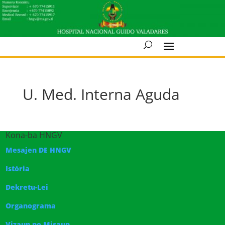
U. Med. Interna Aguda
Kona-ba HNGV
Mesajen DE HNGV
Istória
Dekretu-Lei
Organograma
Vizaun no Misaun