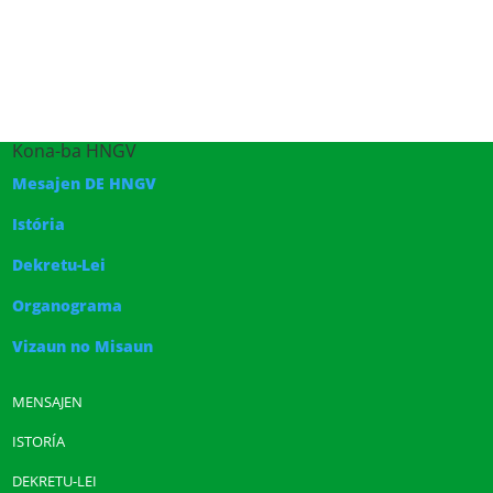
Kona-ba HNGV
Mesajen DE HNGV
Istória
Dekretu-Lei
Organograma
Vizaun no Misaun
MENSAJEN
ISTORÍA
DEKRETU-LEI