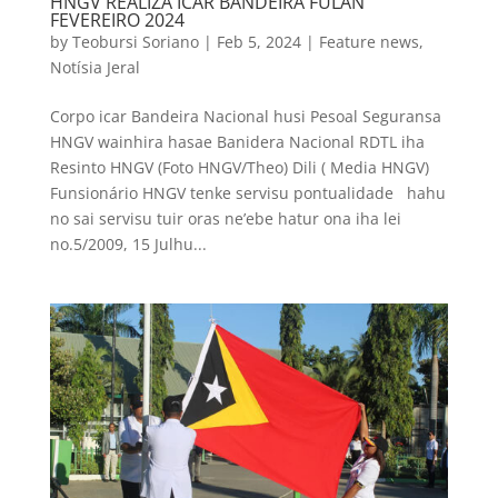
HNGV REALIZA ICAR BANDEIRA FULAN
FEVEREIRO 2024
by
Teobursi Soriano
|
Feb 5, 2024
|
Feature news
,
Notísia Jeral
Corpo icar Bandeira Nacional husi Pesoal Seguransa
HNGV wainhira hasae Banidera Nacional RDTL iha
Resinto HNGV (Foto HNGV/Theo) Dili ( Media HNGV)
Funsionário HNGV tenke servisu pontualidade hahu
no sai servisu tuir oras ne’ebe hatur ona iha lei
no.5/2009, 15 Julhu...