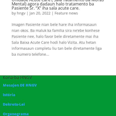
Mental) agora dadaun halo tratamento ba
Pasiente Sr. “X” iha sala acute care.
by
hngv
|
Jan 20, 2022
|
Feature news
Imagen Pasiente nian bele hare iha informasaun
nian okos. Ba maluk ka familia sira ne’ebe konhese
Pasiente nee, halo favor bele diretamente mai iha
Sala Baixa Acute Care hodi halo Vizita. Atu hetan
informasaun completu liu tan bele diretamente liga
ba numero telefone...
Kona-ba HNGV
Mesajen DE HNGV
Istória
Dekretu-Lei
Organograma